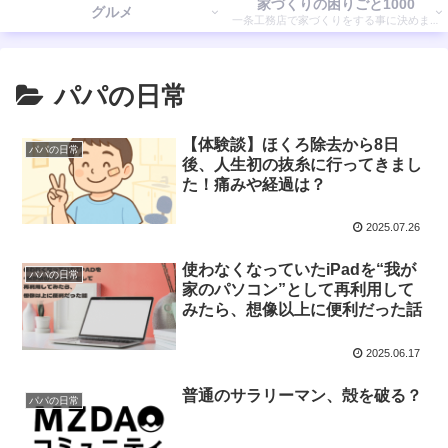
家づくりの困りごと1000
グルメ
一条工務店で家づくりをする事に決めまし
た。 そこで気付いたことを書いていきます。
パパの日常
【体験談】ほくろ除去から8日
パパの日常
後、人生初の抜糸に行ってきまし
た！痛みや経過は？
2025.07.26
使わなくなっていたiPadを“我が
パパの日常
家のパソコン”として再利用して
みたら、想像以上に便利だった話
2025.06.17
普通のサラリーマン、殻を破る？
パパの日常