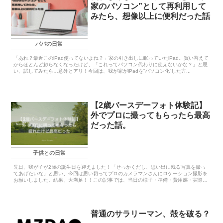
家のパソコン”として再利用して
みたら、想像以上に便利だった話
パパの日常
「あれ？最近このiPad使ってないよね？」家の引き出しに眠っていたiPad。買い替えて
からほとんど触らなくなったけど、「これってパソコン代わりに使えないかな？」と思
い、試してみたら…意外とアリ！今回は、我が家がiPadを“パソコン化”した方...
【2歳バースデーフォト体験記】
外でプロに撮ってもらったら最高
だった話。
子供との日常
先日、我が子が2歳の誕生日を迎えました！「せっかくだし、思い出に残る写真を撮っ
てあげたいな」と思い、今回は思い切ってプロのカメラマンさんにロケーション撮影を
お願いしました。結果、大満足！！この記事では、当日の様子・準備・費用感・実際に
感じた...
普通のサラリーマン、殻を破る？