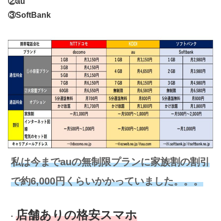
②au
③SoftBank
私は今までauの無制限プランに家族割の割引
で約6,000円くらいかかっていました。。。
店舗ありの格安スマホ
・