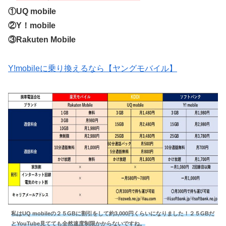
①UQ mobile
②Y！mobile
③Rakuten Mobile
Y!mobileに乗り換えるなら【ヤングモバイル】
私はUQ mobileの２５GBに割引をして約3,000円くらいになりました！２５GBだ
とYouTube見てても全然速度制限かからないですね。