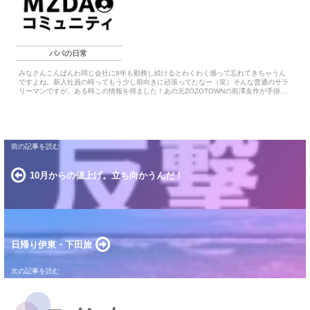
パパの日常
みなさんこんばんわ同じ会社に8年も勤務し続けるとわくわく感って忘れてきちゃうん
ですよね。新入社員の時ってもう少し前向きに頑張ってたなー（笑）そんな普通のサラ
リーマンですが、ある時この情報を得ました！あの元ZOZOTOWNの前澤友作が手掛け
る...
10月からの値上げ。立ち向かうんだ！
日帰り伊東・下田旅