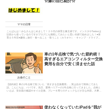
☆嫁の自己紹介☆
ママの日常
こんばんは！みなさんはじめまして！２０代の保育士兼主婦です。インスタやTwitterは
以前から使っているのですがブログにも挑戦してみたいと思い夫婦で始めました！●保
育士５年目●趣味→旅行・食べること・歌うこと（カラオケ）・キャンプ・ドライブ...
車の1年点検で気づいた節約術！
高すぎるエアコンフィルター交換
費用を自分で安く済ませた話
お金のこと
【節約術】車の1年点検で気づいた「高すぎる交換費用」…実は自分で簡単にできた
話。こんにちは、パパです。先日、愛車ハリアーの1年点検に行ってきました。点検と
いえば、安全面の確認やオイル交換、ブレーキ周りのチェックなどが主な内容。大事な
イベント...
使わなくなっていたiPadを“我が