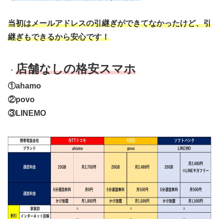
当初はメールアドレスの引継ぎができてなかったけど、引
継ぎもできるから安心です！
店舗なしの格安スマホ
・
①ahamo
②povo
③LINEMO